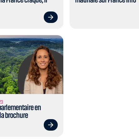
23
parlementaire en
la brochure