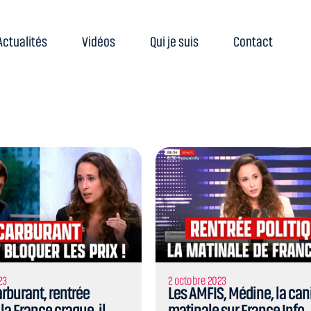
Actualités
Vidéos
Qui je suis
Contact
23
2 octobre 2023
arburant, rentrée
Les AMFIS, Médine, la cani
 la France craque, il
matinale sur France Info