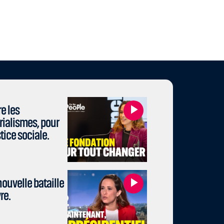
e les
rialismes, pour
stice sociale.
ouvelle bataille
re.