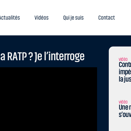
Actualités
Vidéos
Qui je suis
Contact
a RATP ? Je l’interroge
vidéo
Contr
impé
la ju
vidéo
Une n
s’ouv