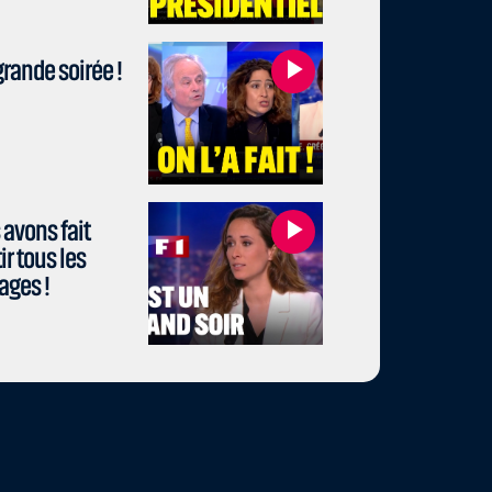
rande soirée !
avons fait
r tous les
ages !