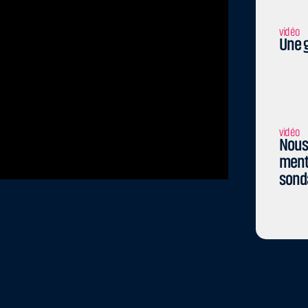
vidéo
Une g
vidéo
Nous 
menti
sond