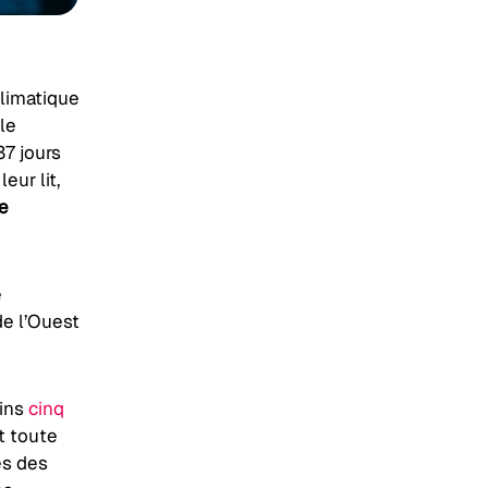
climatique
le
7 jours
eur lit,
e
é
de l’Ouest
oins
cinq
t toute
es des