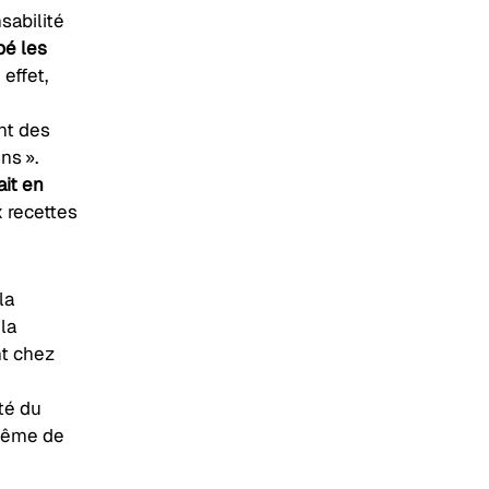
sabilité
é les
effet,
nt des
ns ».
ait en
 recettes
la
la
nt chez
té du
 même de