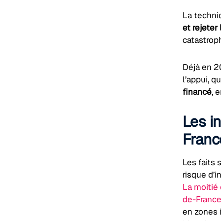
La techni
et rejeter
catastroph
Déjà en 2
l’appui, q
financé
, 
Les in
Franc
Les faits 
risque d’i
La moiti
de-Franc
en zones i