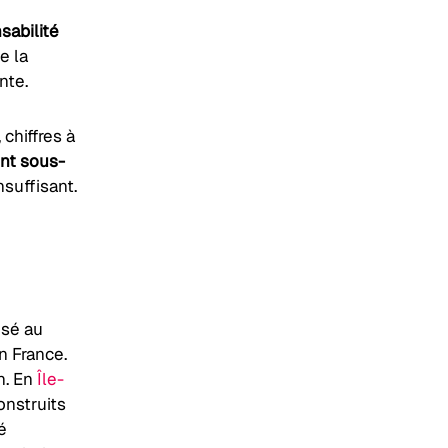
sabilité
e la
onte.
 chiffres à
ent sous-
suffisant.
osé au
n France.
n. En
Île-
onstruits
é