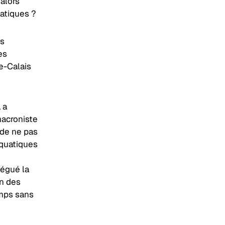
 alors
matiques ?
es
es
e-Calais
 a
macroniste
e de ne pas
quatiques
légué la
on des
emps sans