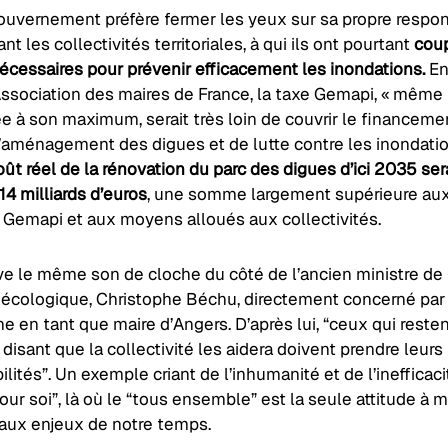
gouvernement préfère fermer les yeux sur sa propre respon
nt les collectivités territoriales, à qui ils ont pourtant
coup
cessaires pour prévenir efficacement les inondations.
En 
’Association des maires de France, la taxe Gemapi, « même
 à son maximum, serait très loin de couvrir le financeme
’aménagement des digues et de lutte contre les inondatio
oût réel de la rénovation du parc des digues d’ici 2035 ser
 14 milliards d’euros
, une somme largement supérieure aux
e Gemapi et aux moyens alloués aux collectivités.
ve le même son de cloche du côté de l’ancien ministre de 
n écologique, Christophe Béchu, directement concerné par 
e en tant que maire d’Angers. D’après lui, “ceux qui reste
disant que la collectivité les aidera doivent prendre leurs
lités”. Un exemple criant de l’inhumanité et de l’inefficaci
ur soi”, là où le “tous ensemble” est la seule attitude à
e aux enjeux de notre temps.