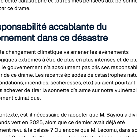
de cette catastrophe et toutes mes pensées aux personn
par ce drame.
sponsabilité accablante du
rnement dans ce désastre
 le changement climatique va amener les événements
giques extrêmes à être de plus en plus intenses et de pl
, le gouvernement n’a absolument pas pris ses responsabi
ur de ce drame. Les récents épisodes de catastrophes natu
ondations, incendies, sécheresses, etc.) auraient pourtant
achever de tirer la sonnette d’alarme sur notre vulnérabil
ment climatique.
ntexte, est-il nécessaire de rappeler que M. Bayrou a div
nds vert en 2025, alors que ce dernier avait déjà été
ment revu à la baisse ? Ou encore que M. Lecornu, dans s