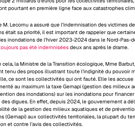
upé 2 milliards d’euros pour les collectivités territoriales,
sont pourtant en première ligne face aux catastrophes cli
e M. Lecornu a assuré que l’indemnisation des victimes d
s était sa priorité, il est important de rappeler que certain
des inondations de l’hiver 2023-2024 dans le Nord-Pas-d
 toujours pas été indemnisées
deux ans après le drame.
 cela, la Ministre de la Transition écologique, Mme Barbut,
 tenu des propos illustrant toute l’indignité du pouvoir 
elle, ce sont les collectivités qui ont fauté. Elle les accus
menté au maximum la taxe Gemapi (gestion des milieux a
ention des inondations) sur les inondations pour financer
n des digues. En effet, depuis 2024, le gouvernement a dé
ilité de la gestion des milieux aquatiques et de préventi
s (Gemapi) aux collectivités territoriales, la plupart du t
on et contre l’avis des collectivités.