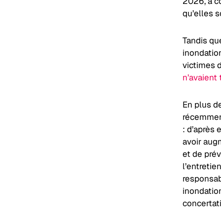
2026, a co
qu’elles 
Tandis qu
inondation
victimes 
n’avaient
En plus de
récemment
: d’après 
avoir aug
et de prév
l’entretie
responsab
inondation
concertati