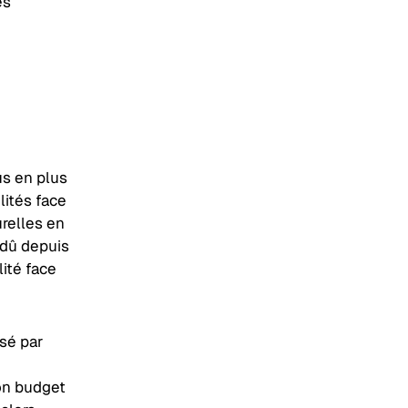
es
us en plus
lités face
relles en
 dû depuis
ité face
isé par
on budget