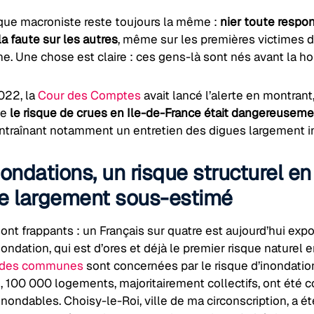
que macroniste reste toujours la même :
nier toute respon
 la faute sur les autres
, même sur les premières victimes d
e. Une chose est claire : ces gens-là sont nés avant la h
022, la
Cour des Comptes
avait lancé l’alerte en montrant,
ue
le risque de crues en Ile-de-France était dangereusem
entraînant notamment un entretien des digues largement in
ondations, un risque structurel en
e largement sous-estimé
sont frappants : un Français sur quatre est aujourd’hui exp
nondation, qui est d’ores et déjà le premier risque naturel e
é des communes
sont concernées par le risque d’inondatio
e
, 100 000 logements, majoritairement collectifs, ont été c
nondables. Choisy-le-Roi, ville de ma circonscription, a ét