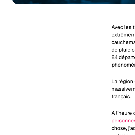
Avec les t
extrêmeme
cauchemar
de pluie c
84 départ
phénomène
La région 
massiveme
français.
À l’heure 
personnes
chose, j’