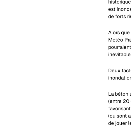
historique
est inond
de forts 
Alors que 
Météo-Fra
pourraien
inévitable
Deux fact
inondations
La bétonis
(entre 20
favorisant
(ou sont 
de jouer l