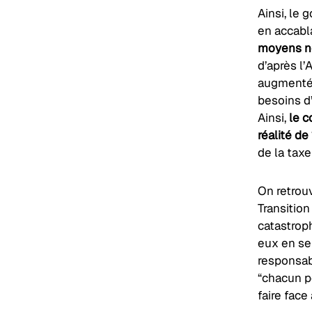
Ainsi, le 
en accabla
moyens né
d’après l
augmentée
besoins d
Ainsi,
le c
réalité de
de la tax
On retrou
Transitio
catastroph
eux en se 
responsabi
“chacun po
faire fac