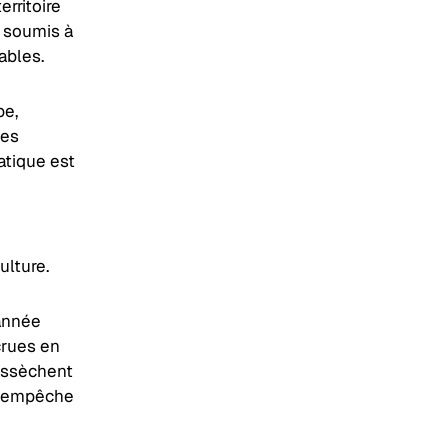
rritoire
 soumis à
ables.
pe,
mes
atique est
culture.
 année
crues en
’assèchent
es empêche