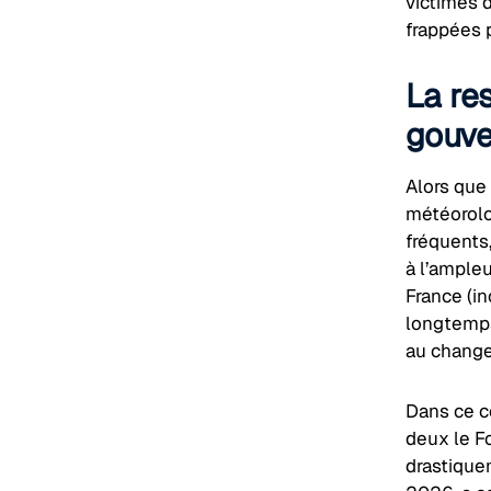
victimes 
frappées 
La re
gouve
Alors que
météorolo
fréquents
à l’ample
France (in
longtemps 
au change
Dans ce co
deux le Fo
drastique