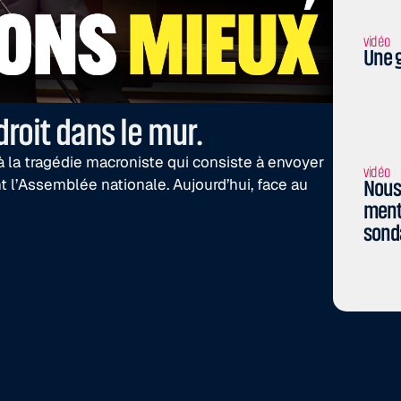
vidéo
Une g
roit dans le mur.
à la tragédie macroniste qui consiste à envoyer
vidéo
nt l’Assemblée nationale. Aujourd’hui, face au
Nous 
menti
sond