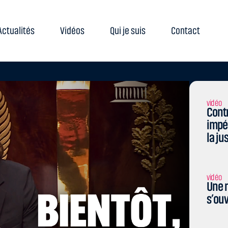
Actualités
Vidéos
Qui je suis
Contact
vidéo
Contr
impé
la ju
vidéo
Une n
s’ouv