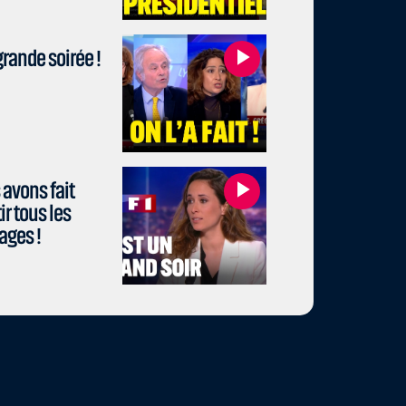
rande soirée !
avons fait
r tous les
ages !