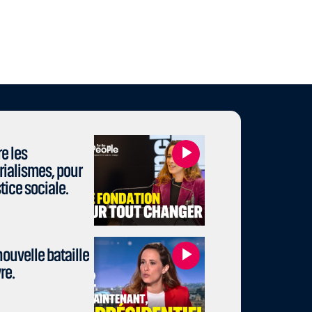
e les
rialismes, pour
stice sociale.
ouvelle bataille
re.