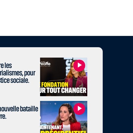
e les
rialismes, pour
stice sociale.
ouvelle bataille
re.