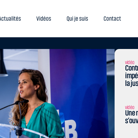
Actualités
Vidéos
Qui je suis
Contact
vidéo
Contr
impé
la ju
vidéo
Une n
s’ouv