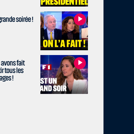
rande soirée !
avons fait
r tous les
ages !