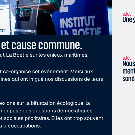
vidéo
Une g
re et cause commune.
tut La Boétie sur les enjeux maritimes.
vidéo
Nous 
menti
et co-organisé cet événement. Merci aux
sond
nes qui ont irrigué nos discussions de leurs
exions sur la bifurcation écologique, la
La mer pose des questions démocratiques,
sociales prioritaires. Elles ont trop souvent
s préoccupations.