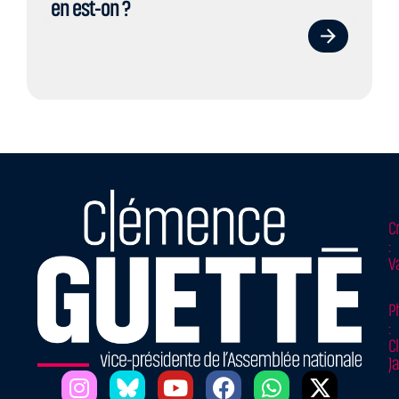
en est-on ?
C
:
V
P
:
Cl
J