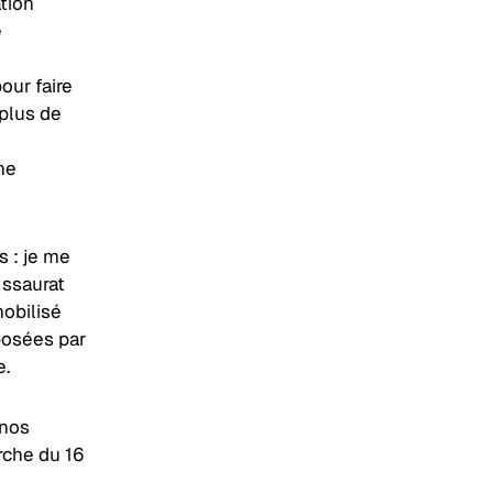
tion
e
ur faire
 plus de
ne
s : je me
Issaurat
mobilisé
posées par
e.
 nos
rche du 16