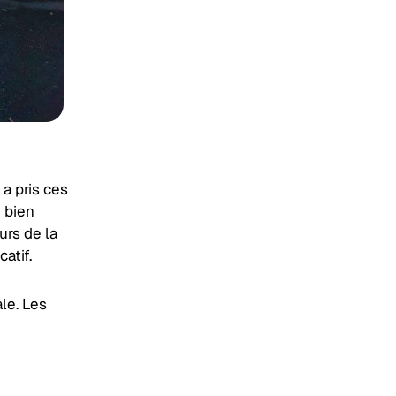
 a pris ces
 bien
urs de la
atif.
le. Les