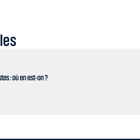
cles
es : où en est-on ?