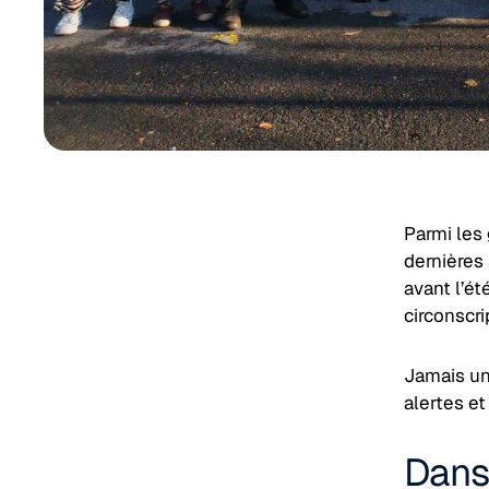
Parmi les 
dernières
avant l’ét
circonscri
Jamais un
alertes e
Dans