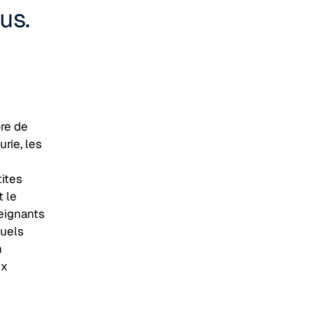
us.
re de
rie, les
tites
 le
eignants
tuels
n
ux