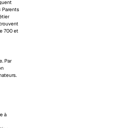
quent
« Parents
étier
etrouvent
re 700 et
e. Par
on
mateurs.
e à