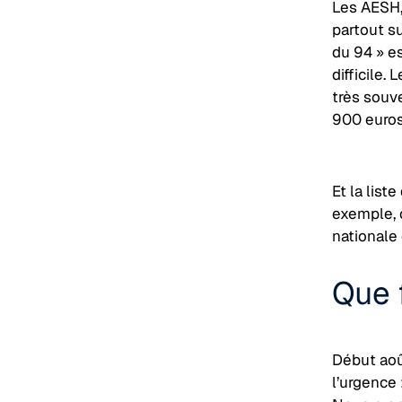
Les AESH,
partout su
du 94 » es
difficile.
très souv
900 euros
Et la list
exemple, 
nationale 
Que f
Début aoû
l’urgence 