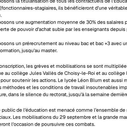
sons la titularisation de tous les contractuels de l’Éduca
(fonctionnaires-stagiaires, ils bénéficieront d’une véritabl
.
osons une augmentation moyenne de 30% des salaires po
perte de pouvoir d’achat subie par les enseignants depuis
osons un prérecrutement au niveau bac et bac +3 avec u
formation, jusqu’au master.
conscription, les grèves et mobilisations se sont multipliée
e au collège Jules Vallès de Choisy-le-Roi et au collège 
 pour soutenir les actions. Le lycée Léon Blum est aussi 
s méthodes et les conditions de travail insoutenables im
ure, dans le silence du rectorat, jusqu’à la semaine dernièr
e public de l’éducation est menacé comme l’ensemble de
ciaux. Les mobilisations du 29 septembre et la grande ma
eront l’occasion de poursuivre ces combats.