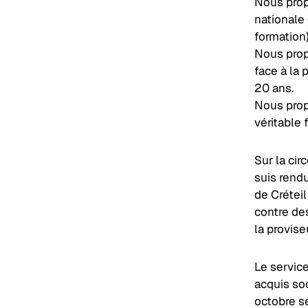
Nous propo
nationale 
formation)
Nous prop
face à la 
20 ans.
Nous prop
véritable 
Sur la cir
suis rendu
de Créteil
contre de
la provise
Le servic
acquis so
octobre s