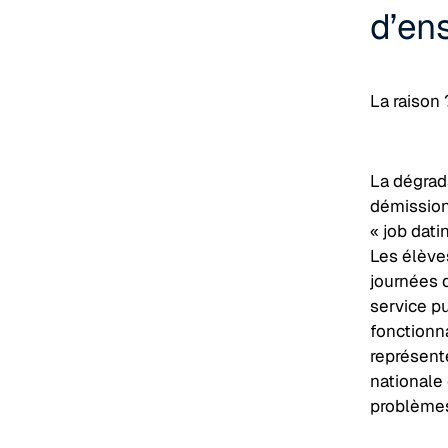
d’en
La raison 
La dégrad
démissions
« job dati
Les élèves
journées 
service p
fonctionna
représente
nationale
problèmes