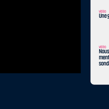
vidéo
Une g
vidéo
Nous 
menti
sond