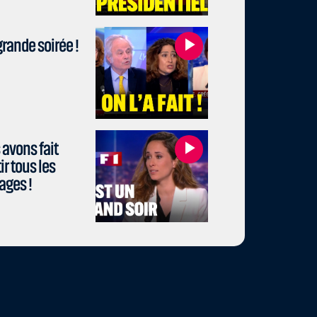
rande soirée !
avons fait
r tous les
ages !