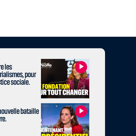
e les
rialismes, pour
stice sociale.
ouvelle bataille
re.