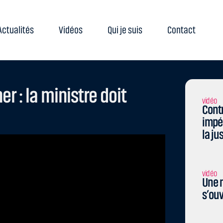
Actualités
Vidéos
Qui je suis
Contact
 : la ministre doit
vidéo
Contr
impé
la ju
vidéo
Une n
s’ouv