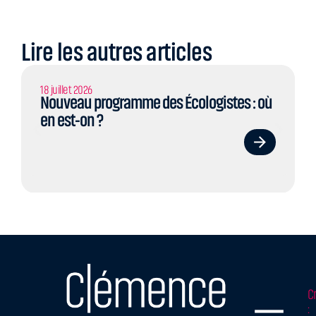
Lire les autres articles
18 juillet 2026
Nouveau programme des Écologistes : où
en est-on ?
C
: