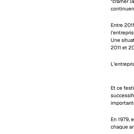
“cramer la
continuent
Entre 2011
l’entrepri
Une situat
2011 et 20
L’entrepri
Et ce fes
successifs
important
En 1979, 
chaque an