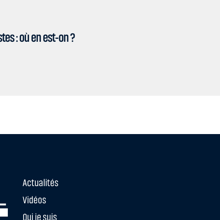
es : où en est-on ?
Actualités
Vidéos
Qui je suis