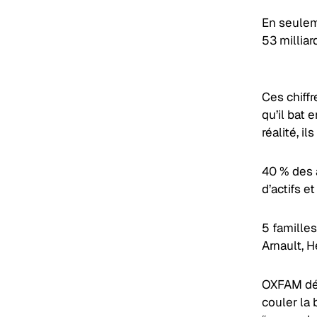
En seuleme
53 milliar
Ces chiffr
qu’il bat 
réalité, i
40 % des 
d’actifs e
5 famille
Arnault, 
OXFAM déc
couler la 