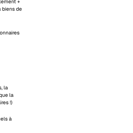
ulement +
s biens de
ionnaires
, la
que la
res !)
els à