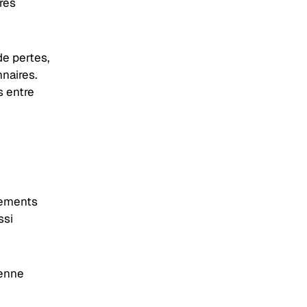
res
de pertes,
nnaires.
s entre
nements
ssi
yenne