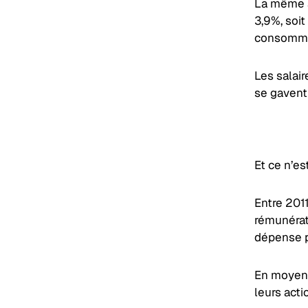
La même a
3,9%, soi
consomma
Les salai
se gavent
Et ce n’es
Entre 2011
rémunérat
dépense pa
En moyenn
leurs acti