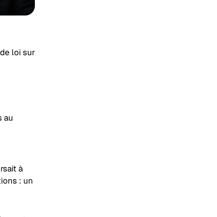
de loi sur
s au
sait à
ions : un