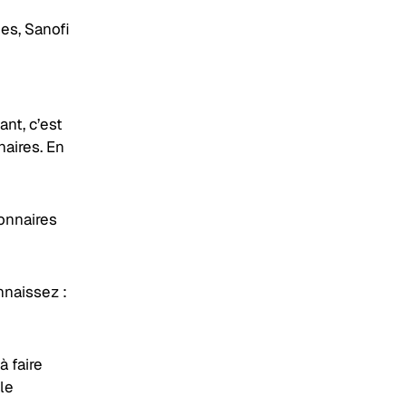
es, Sanofi
ant, c’est
naires. En
onnaires
nnaissez :
 faire
le