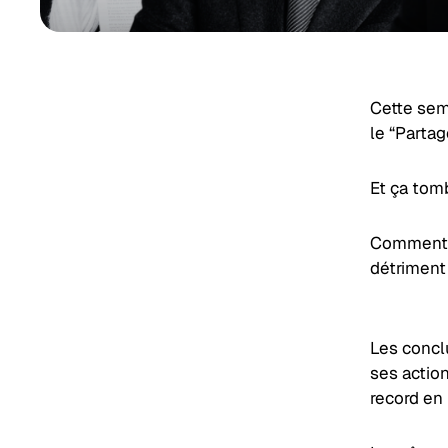
Cette sem
le “Partag
Et ça tom
Comment l
détriment 
Les
concl
ses action
record en