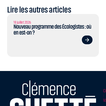
Lire les autres articles
18 juillet 2026
Nouveau programme des Écologistes : où
en est-on ?
C
:
V