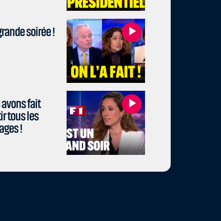
rande soirée !
avons fait
r tous les
ages !