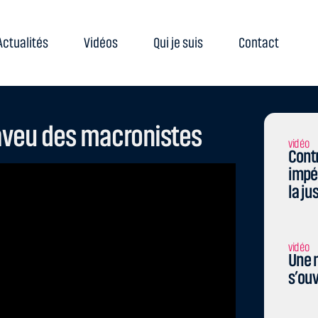
Actualités
Vidéos
Qui je suis
Contact
’aveu des macronistes
vidéo
Contr
impé
la ju
vidéo
Une n
s’ouv