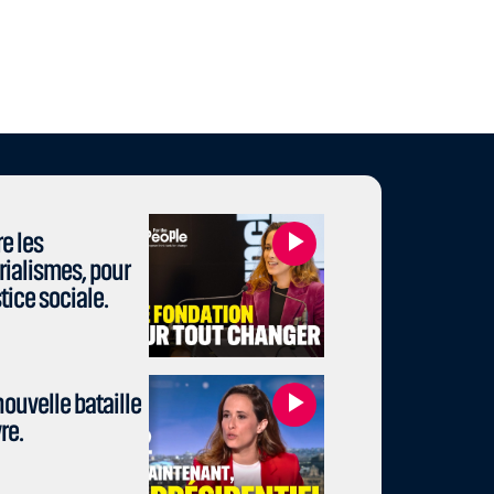
e les
rialismes, pour
stice sociale.
ouvelle bataille
re.