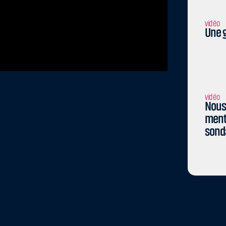
vidéo
Une g
vidéo
Nous 
menti
sond