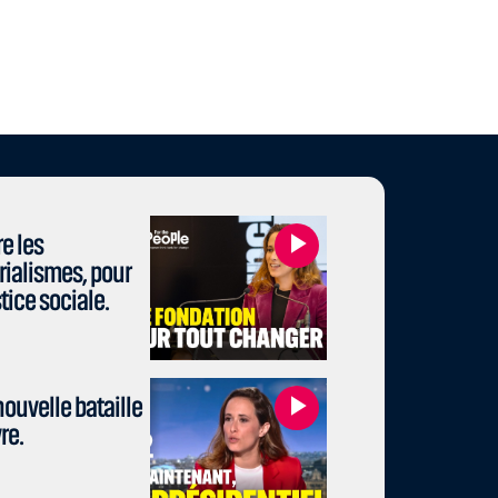
e les
rialismes, pour
stice sociale.
ouvelle bataille
re.