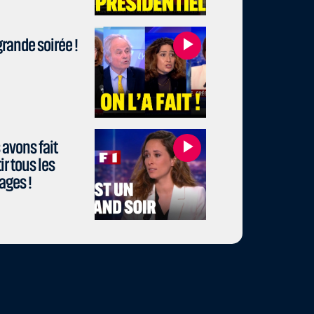
rande soirée !
avons fait
r tous les
ages !