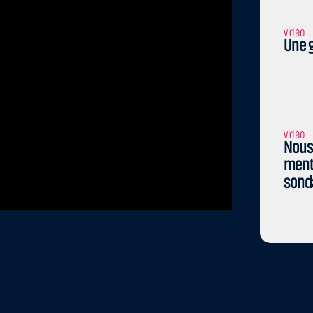
vidéo
Une g
vidéo
Nous 
menti
sond