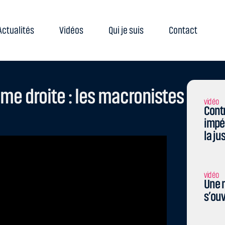
Actualités
Vidéos
Qui je suis
Contact
ême droite : les macronistes
vidéo
Contr
impé
la ju
vidéo
Une n
s’ouv