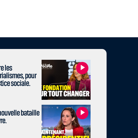
e les
rialismes, pour
stice sociale.
ouvelle bataille
re.