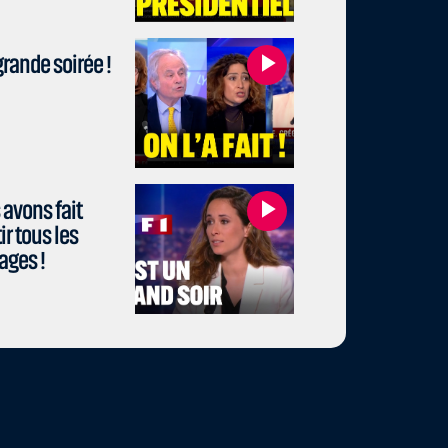
rande soirée !
avons fait
r tous les
ages !