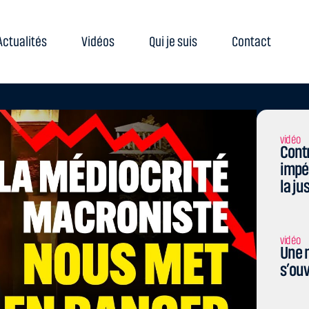
Actualités
Vidéos
Qui je suis
Contact
vidéo
Contr
impé
la ju
vidéo
Une n
s’ouv