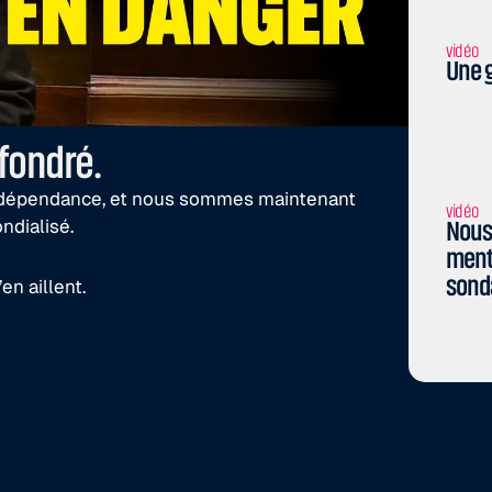
vidéo
Une g
fondré.
indépendance, et nous sommes maintenant
vidéo
ndialisé.
Nous 
menti
sond
en aillent.