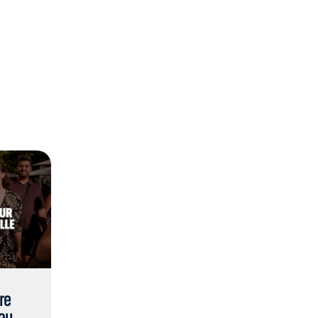
re
au