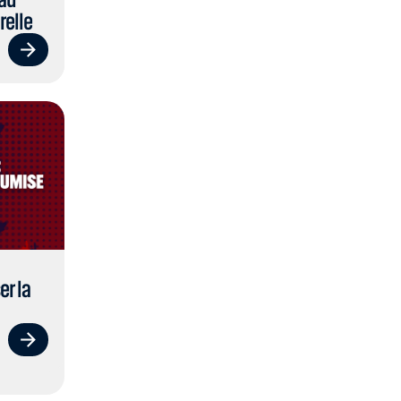
relle
er la