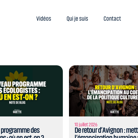
Actualités
Vidéos
Qui je suis
Contact
10 juillet 2026
 programme des
De retour d’Avignon : mett
es : où en est-on ?
l’émancipation humaine 