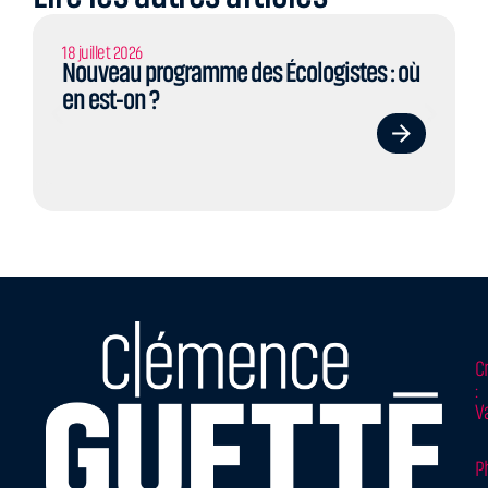
18 juillet 2026
Nouveau programme des Écologistes : où
en est-on ?
C
:
V
P