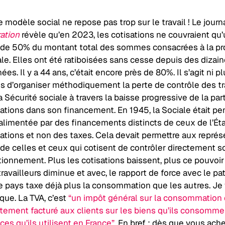
 modèle social ne repose pas trop sur le travail ! Le journ
ration
révèle qu’en 2023, les cotisations ne couvraient qu
 de 50% du montant total des sommes consacrées à la pr
ale. Elles ont été ratiboisées sans cesse depuis des dizai
ées. Il y a 44 ans, c’était encore près de 80%. Il s’agit ni pl
s d’organiser méthodiquement la perte de contrôle des tr
a Sécurité sociale à travers la baisse progressive de la par
sations dans son financement. En 1945, la Sociale était p
 alimentée par des financements distincts de ceux de l’Éta
sations et non des taxes. Cela devait permettre aux repré
 de celles et ceux qui cotisent de contrôler directement s
tionnement. Plus les cotisations baissent, plus ce pouvoi
ravailleurs diminue et avec, le rapport de force avec le pa
e pays taxe déjà plus la consommation que les autres. Je
que. La TVA, c’est
“un impôt général sur la consommation 
ctement facturé aux clients sur les biens qu’ils consomme
ces qu’ils utilisent en France”.
En bref : dès que vous ach