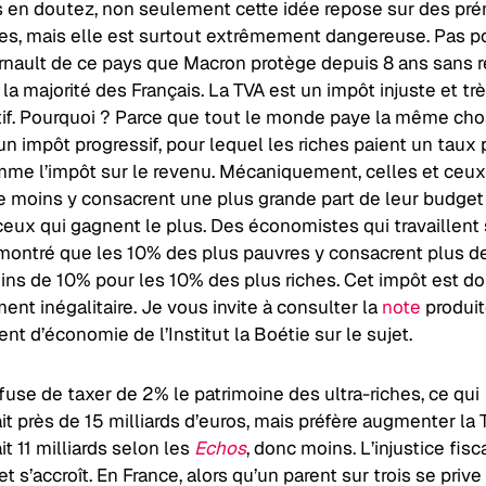
 en doutez, non seulement cette idée repose sur des pr
ses, mais elle est surtout extrêmement dangereuse. Pas p
rnault de ce pays que Macron protège depuis 8 ans sans r
la majorité des Français. La TVA est un impôt injuste et tr
utif. Pourquoi ? Parce que tout le monde paye la même cho
un impôt progressif, pour lequel les riches paient un taux 
mme l’impôt sur le revenu. Mécaniquement, celles et ceux
e moins y consacrent une plus grande part de leur budget
ceux qui gagnent le plus. Des économistes qui travaillent 
 montré que les 10% des plus pauvres y consacrent plus d
ins de 10% pour les 10% des plus riches. Cet impôt est d
nt inégalitaire. Je vous invite à consulter la
note
produit
t d’économie de l’Institut la Boétie sur le sujet.
use de taxer de 2% le patrimoine des ultra-riches, ce qui
it près de 15 milliards d’euros, mais préfère augmenter la 
it 11 milliards selon les
Echos
, donc moins. L’injustice fisc
et s’accroît. En France, alors qu’un parent sur trois se prive