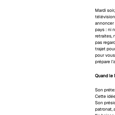
Mardi soi
télévision
annoncer p
pays : ni 
retraites,
pas regar
trajet pou
pour vous
prépare l’
Quand le 
Son préte
Cette idée
Son présid
patronat, 