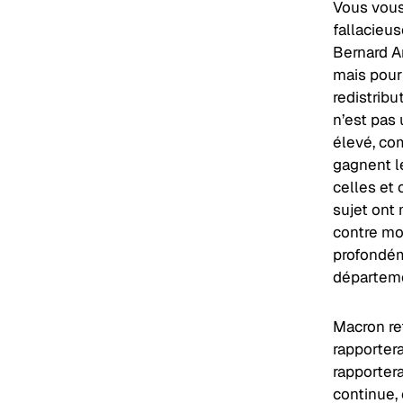
Vous vous
fallacieu
Bernard A
mais pour 
redistrib
n’est pas 
élevé, co
gagnent l
celles et 
sujet ont
contre mo
profondéme
départemen
Macron ref
rapportera
rapportera
continue, 