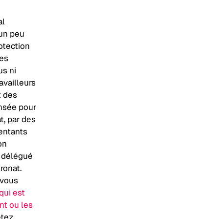
al
’un peu
otection
nes
us ni
availleurs
t des
ensée pour
t, par des
sentants
on
r délégué
tronat.
 vous
qui est
nt ou les
etez