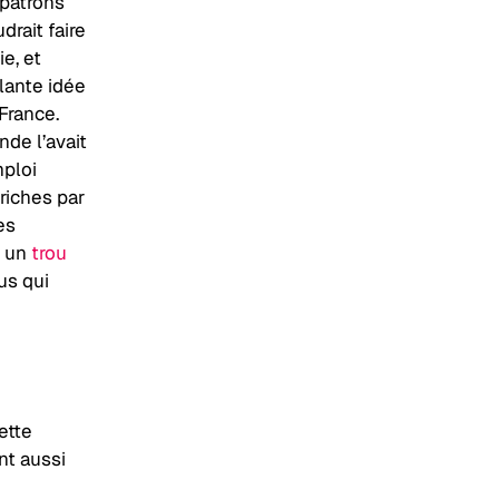
 patrons
drait faire
e, et
lante idée
France.
nde l’avait
mploi
riches par
es
i un
trou
ous qui
ette
nt aussi