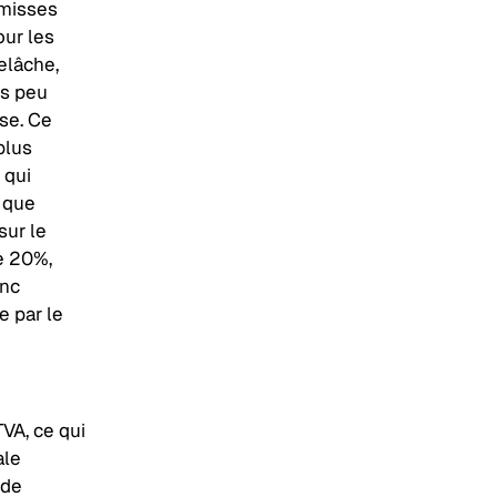
émisses
our les
elâche,
ès peu
se. Ce
plus
 qui
 que
sur le
e 20%,
onc
e par le
TVA, ce qui
ale
 de