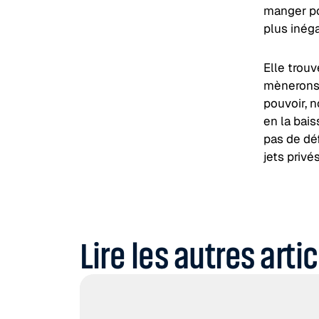
manger pou
plus inégal
Elle trou
mènerons 
pouvoir, n
en la bais
pas de déf
jets privé
Lire les autres arti