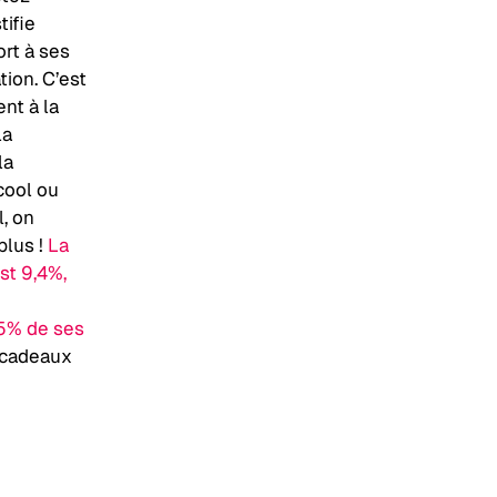
tifie
ort à ses
ion. C’est
nt à la
la
la
lcool ou
, on
plus !
La
st 9,4%,
5% de ses
 cadeaux