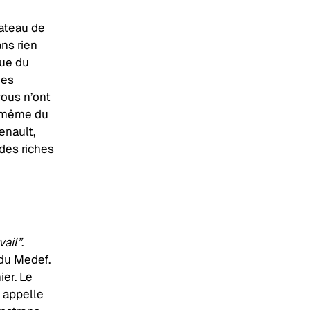
lateau de
ans rien
que du
des
vous n’ont
d même du
enault,
des riches
ail”
.
 du Medef.
ier. Le
l appelle