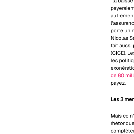
“la baisse
payeraient
autrement.
l’assuran
porte un n
Nicolas Sa
fait aussi
(CICE). L
les politi
exonérati
de 80 mill
payez.
Les 3 men
Mais ce n’
rhétoriqu
complète