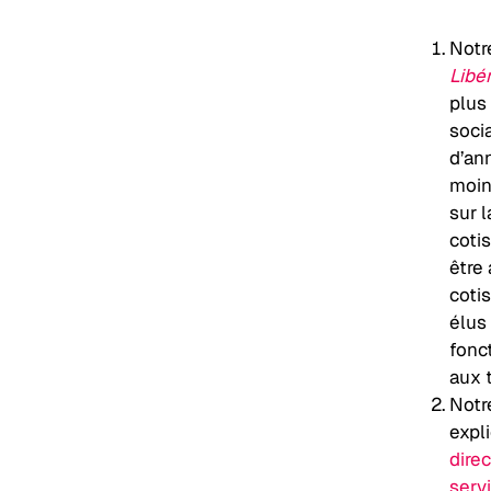
Notre
Libé
plus
soci
d’ann
moin
sur l
coti
être
coti
élus
fonc
aux t
Notr
expli
dire
servi