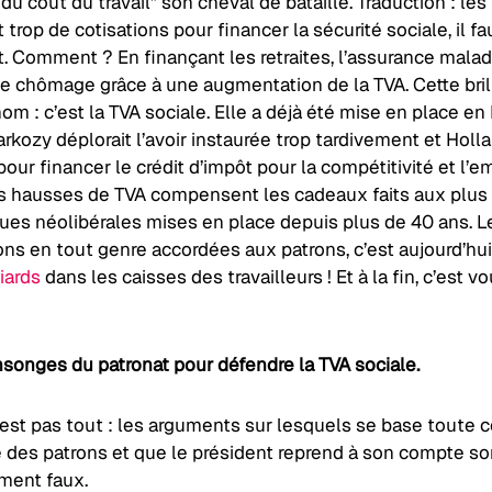
 du coût du travail” son cheval de bataille. Traduction : les
 trop de cotisations pour financer la sécurité sociale, il fau
 Comment ? En finançant les retraites, l’assurance maladi
ce chômage grâce à une augmentation de la TVA. Cette bril
om : c’est la TVA sociale. Elle a déjà été mise en place en 
rkozy déplorait l’avoir instaurée trop tardivement et Holla
 pour financer le crédit d’impôt pour la compétitivité et l’e
es hausses de TVA compensent les cadeaux faits aux plus 
ques néolibérales mises en place depuis plus de 40 ans. L
ons en tout genre accordées aux patrons, c’est aujourd’hu
iards
dans les caisses des travailleurs ! Et à la fin, c’est v
songes du patronat pour défendre la TVA sociale.
est pas tout : les arguments sur lesquels se base toute c
e des patrons et que le président reprend à son compte so
ment faux.