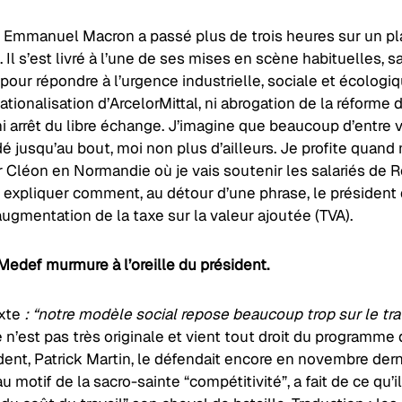
r, Emmanuel Macron a passé plus de trois heures sur un p
. Il s’est livré à l’une de ses mises en scène habituelles, s
our répondre à l’urgence industrielle, sociale et écologi
nationalisation d’ArcelorMittal, ni abrogation de la réforme 
 ni arrêt du libre échange. J’imagine que beaucoup d’entre 
dé jusqu’au bout, moi non plus d’ailleurs. Je profite quan
r Cléon en Normandie où je vais soutenir les salariés de R
 expliquer comment, au détour d’une phrase, le président 
augmentation de la taxe sur la valeur ajoutée (TVA).
Medef murmure à l’oreille du président.
xte
: “notre modèle social repose beaucoup trop sur le trav
 n’est pas très originale et vient tout droit du programme
ent, Patrick Martin, le défendait encore en novembre dern
au motif de la sacro-sainte “compétitivité”, a fait de ce qu’i