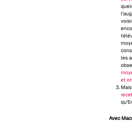
quel
l’au
vois
enco
télév
moye
conso
les 
obse
moye
et on
Mais 
rece
qu’E
Avec Macr