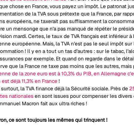
que chose en France, vous payez un impôt. Le patronat jus
gmentation de la TVA sous prétexte que la France, par rapp
ins européens, ne taxerait pas suffisamment la consommat
re un mensonge que n’a pas manqué de répéter le préside
ision mardi. Certes, le taux de TVA français est inférieur à 
nne européenne. Mais, la TVA n’est pas le seul impôt sur 
mmation ! Il y en a tout un tas d’autres : sur le tabac, l’a
assurances par exemple. Et quand on regarde dans le détail
rve que la France ne taxe pas moins que les autres, mais 
nne de la zone euro est à 10,3% du PIB, en Allemagne c’e
 est déjà 11,3% en France
!
surtout, la TVA finance déjà la Sécurité sociale. Près de
2
ttes nationales
en sont issues pour compenser les divers
mmanuel Macron fait aux ultra riches !
on, ce sont toujours les mêmes qui trinquent !