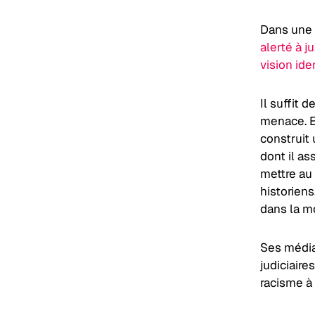
Dans une 
alerté à j
vision ide
Il suffit 
menace. E
construit 
dont il a
mettre au 
historiens
dans la mo
Ses média
judiciair
racisme à 