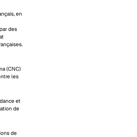
nçais, en
 par des
at
rançaises.
éma (CNC)
ntre les
dance et
sation de
ions de