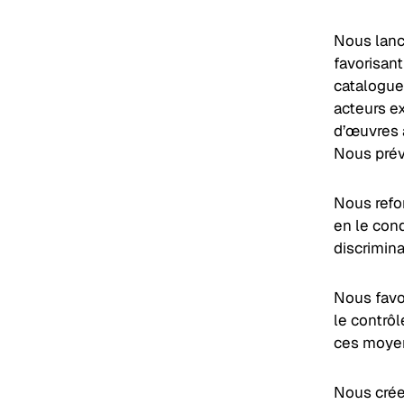
Nous lanc
favorisan
catalogues
acteurs e
d’œuvres a
Nous prévo
Nous refo
en le cond
discrimina
Nous favo
le contrôl
ces moye
Nous crée