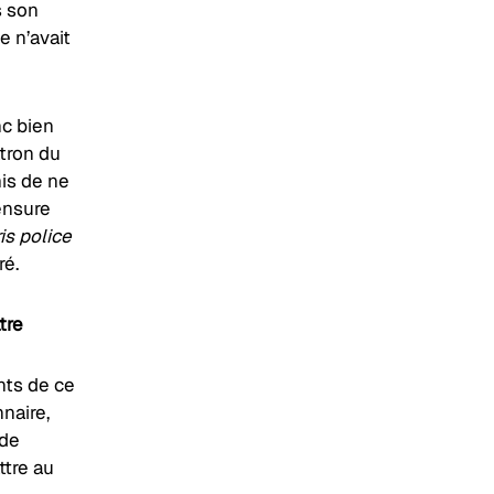
s son
e n’avait
nc bien
tron du
mis de ne
censure
is police
ré.
tre
nts de ce
nnaire,
 de
ttre au