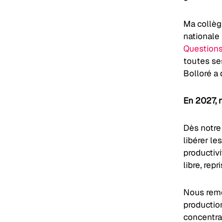
Ma collèg
nationale 
Question
toutes se
Bolloré a 
En 2027, 
Dès notre
libérer le
productivi
libre, rep
Nous remet
production
concentra