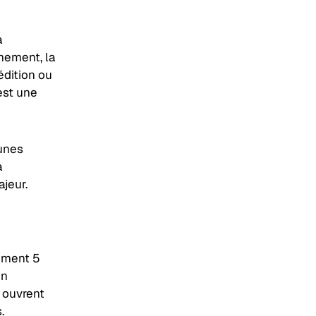
a
rmement, la
édition ou
est une
tunes
a
jeur.
lement 5
un
 ouvrent
s.