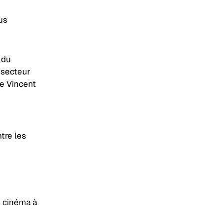
us
 du
 secteur
te Vincent
tre les
u cinéma à