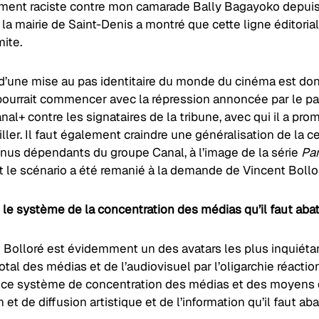
ment raciste contre mon camarade Bally Bagayoko depui
 la mairie de Saint-Denis a montré que cette ligne éditorial
ite.
 d’une mise au pas identitaire du monde du cinéma est do
e pourrait commencer avec la répression annoncée par le pa
al+ contre les signataires de la tribune, avec qui il a pro
iller. Il faut également craindre une généralisation de la 
nus dépendants du groupe Canal, à l’image de la série
Par
nt le scénario a été remanié à la demande de Vincent Bollo
 le système de la concentration des médias qu’il faut abat
t Bolloré est évidemment un des avatars les plus inquiéta
otal des médias et de l’audiovisuel par l’oligarchie réactio
t ce système de concentration des médias et des moyens
 et de diffusion artistique et de l’information qu’il faut aba