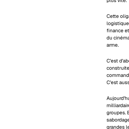
plus vite.
Cette olig
logistique
finance e
du cinéma
arme.
C’est d’ab
construit
commande 
C’est auss
Aujourd’h
milliardai
groupes. 
sabordage
grandes l