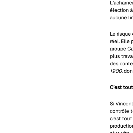
L’acharne
élection à
aucune lim
Le risque
réel. Ell
groupe Can
plus trava
des conte
1900
, do
C’est tout
Si Vincen
contrôle t
c’est tou
production