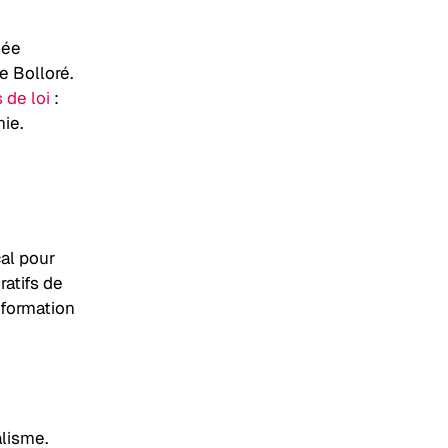
lée
e Bolloré.
 de loi
:
ie.
al pour
ratifs de
nformation
alisme.