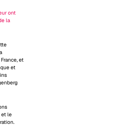
eur ont
de la
tte
a
 France, et
ique et
ains
ugenberg
ons
et le
ration.