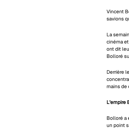
Vincent Bo
savions qu
La semain
cinéma et
ont dit le
Bolloré su
Derrière l
concentrat
mains de q
L’empire 
Bolloré a 
un point s