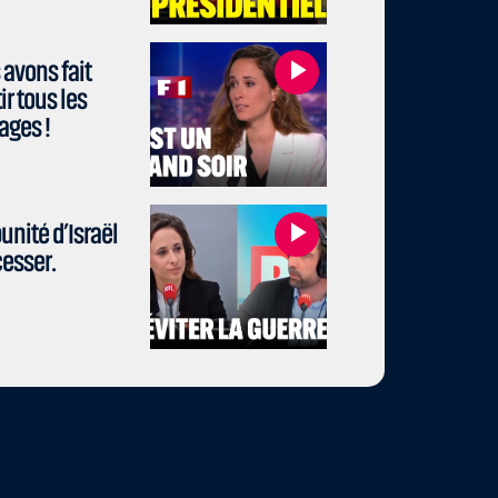
avons fait
r tous les
ages !
unité d’Israël
cesser.