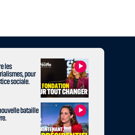
e les
rialismes, pour
stice sociale.
ouvelle bataille
re.