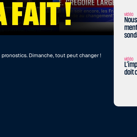
vidéo
Nous 
menti
sond
 pronostics. Dimanche, tout peut changer !
vidéo
L’imp
doit 