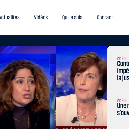
Actualités
Vidéos
Qui je suis
Contact
vidéo
Contr
impé
la ju
vidéo
Une n
s’ouv