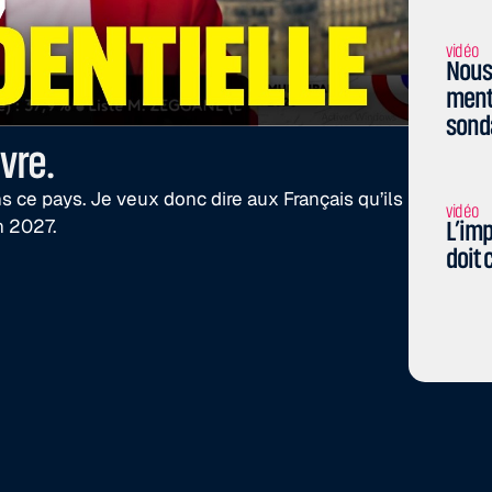
vidéo
Nous 
menti
sond
vre.
 ce pays. Je veux donc dire aux Français qu’ils
vidéo
n 2027.
L’imp
doit 