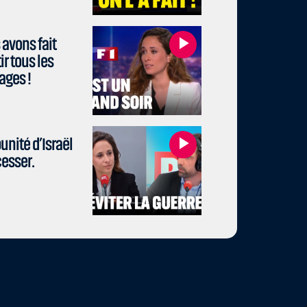
avons fait
r tous les
ages !
unité d’Israël
cesser.