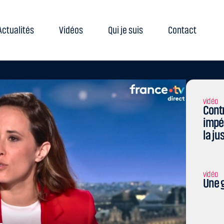
Actualités
Vidéos
Qui je suis
Contact
vidéo
Contr
impé
la ju
vidéo
Une g