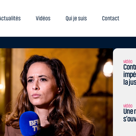
Actualités
Vidéos
Qui je suis
Contact
vidéo
Contr
impé
la ju
vidéo
Une n
s’ouv