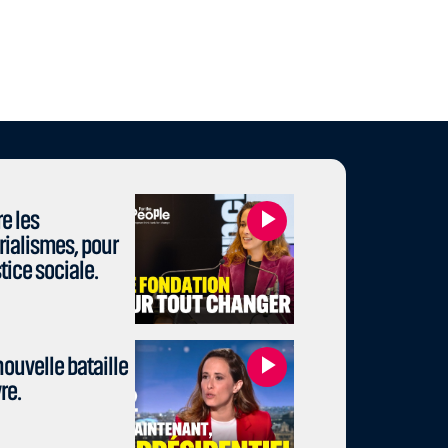
e les
rialismes, pour
stice sociale.
ouvelle bataille
re.