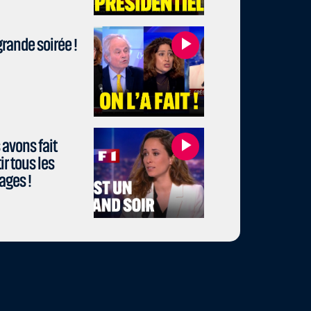
rande soirée !
avons fait
r tous les
ages !