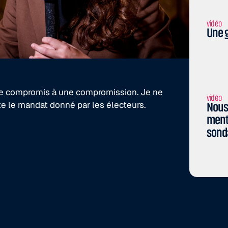
vidéo
Une g
 de compromis à une compromission. Je ne
vidéo
te le mandat donné par les électeurs.
Nous 
menti
sond